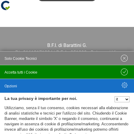
B.F.I. di Barattini G.
P.I.: 01613171204 | R.E.A.: 351290 - Bologna | Via
Solo Cookie Tecnici
Po 13E, 40139, Bologna | Telefono: 051
444638 | Email: bfi@bfi.bo.it
Accetta tutti i Cookie
Salva
Termini e Condizioni
Opzioni
La tua privacy è importante per noi.
Privacy policy
Nascondi Opzioni
Utilizziamo, senza il tuo consenso, cookies necessari alla elaborazione
Cookie policy
di analisi statistiche e tecnici per l'utilizzo del sito. Chiudendo il Cookie
Banner, mediante il simbolo 'X' o negando il consenso, continuerai a
navigare in assenza di cookie di profilazione/marketing. Acconsentendo
invece all'uso dei cookies di profilazione/marketing potremo offrirti