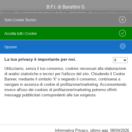
B.F.I. di Barattini G.
P.I.: 01613171204 | R.E.A.: 351290 - Bologna | Via
Solo Cookie Tecnici
Po 13E, 40139, Bologna | Telefono: 051
444638 | Email: bfi@bfi.bo.it
Accetta tutti i Cookie
Salva
Termini e Condizioni
Opzioni
La tua privacy è importante per noi.
Privacy policy
Nascondi Opzioni
Utilizziamo, senza il tuo consenso, cookies necessari alla elaborazione
Cookie policy
di analisi statistiche e tecnici per l'utilizzo del sito. Chiudendo il Cookie
Banner, mediante il simbolo 'X' o negando il consenso, continuerai a
navigare in assenza di cookie di profilazione/marketing. Acconsentendo
invece all'uso dei cookies di profilazione/marketing potremo offrirti
messaggi pubblicitari corrispondenti alle tue esigenze.
Informativa Privacy
,
ultimo agg.
08/04/2026
Cookie Necessari, Tecnici di Sessione