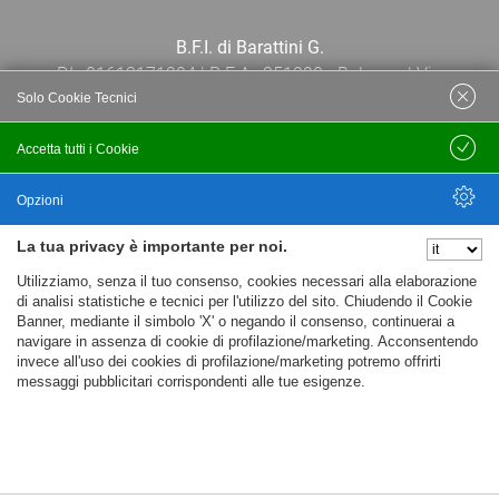
B.F.I. di Barattini G.
P.I.: 01613171204 | R.E.A.: 351290 - Bologna | Via
Solo Cookie Tecnici
Po 13E, 40139, Bologna | Telefono: 051
444638 | Email: bfi@bfi.bo.it
Accetta tutti i Cookie
Salva
Termini e Condizioni
Opzioni
La tua privacy è importante per noi.
Privacy policy
Nascondi Opzioni
Utilizziamo, senza il tuo consenso, cookies necessari alla elaborazione
Cookie policy
di analisi statistiche e tecnici per l'utilizzo del sito. Chiudendo il Cookie
Banner, mediante il simbolo 'X' o negando il consenso, continuerai a
navigare in assenza di cookie di profilazione/marketing. Acconsentendo
invece all'uso dei cookies di profilazione/marketing potremo offrirti
messaggi pubblicitari corrispondenti alle tue esigenze.