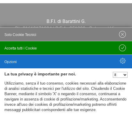
B.F.I. di Barattini G.
P.I.: 01613171204 | R.E.A.: 351290 - Bologna | Via
Solo Cookie Tecnici
Po 13E, 40139, Bologna | Telefono: 051
444638 | Email: bfi@bfi.bo.it
Accetta tutti i Cookie
Salva
Termini e Condizioni
Opzioni
La tua privacy è importante per noi.
Privacy policy
Nascondi Opzioni
Utilizziamo, senza il tuo consenso, cookies necessari alla elaborazione
Cookie policy
di analisi statistiche e tecnici per l'utilizzo del sito. Chiudendo il Cookie
Banner, mediante il simbolo 'X' o negando il consenso, continuerai a
navigare in assenza di cookie di profilazione/marketing. Acconsentendo
invece all'uso dei cookies di profilazione/marketing potremo offrirti
messaggi pubblicitari corrispondenti alle tue esigenze.