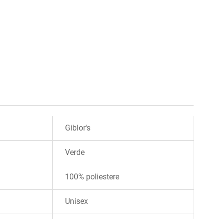
Giblor's
Verde
100% poliestere
Unisex