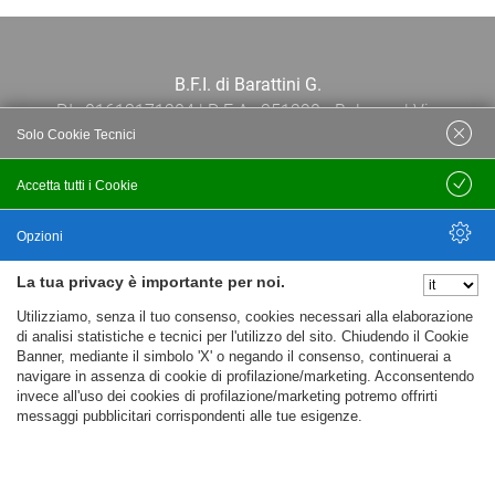
B.F.I. di Barattini G.
P.I.: 01613171204 | R.E.A.: 351290 - Bologna | Via
Solo Cookie Tecnici
Po 13E, 40139, Bologna | Telefono: 051
444638 | Email: bfi@bfi.bo.it
Accetta tutti i Cookie
Salva
Termini e Condizioni
Opzioni
La tua privacy è importante per noi.
Privacy policy
Nascondi Opzioni
Utilizziamo, senza il tuo consenso, cookies necessari alla elaborazione
Cookie policy
di analisi statistiche e tecnici per l'utilizzo del sito. Chiudendo il Cookie
Banner, mediante il simbolo 'X' o negando il consenso, continuerai a
navigare in assenza di cookie di profilazione/marketing. Acconsentendo
invece all'uso dei cookies di profilazione/marketing potremo offrirti
messaggi pubblicitari corrispondenti alle tue esigenze.