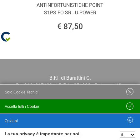
ANTINFORTUNISTICHE POINT
S1PS FO SR - U-POWER
€ 87,50
B.F.I. di Barattini G.
P.I.: 01613171204 | R.E.A.: 351290 - Bologna | Via
Solo Cookie Tecnici
Po 13E, 40139, Bologna | Telefono: 051
444638 | Email: bfi@bfi.bo.it
Accetta tutti i Cookie
Salva
Termini e Condizioni
Opzioni
La tua privacy è importante per noi.
Privacy policy
Nascondi Opzioni