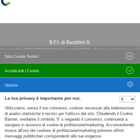
B.F.I. di Barattini G.
P.I.: 01613171204 | R.E.A.: 351290 - Bologna | Via
Solo Cookie Tecnici
Po 13E, 40139, Bologna | Telefono: 051
444638 | Email: bfi@bfi.bo.it
Accetta tutti i Cookie
Salva
Termini e Condizioni
Opzioni
La tua privacy è importante per noi.
Privacy policy
Nascondi Opzioni
Utilizziamo, senza il tuo consenso, cookies necessari alla elaborazione
Cookie policy
di analisi statistiche e tecnici per l'utilizzo del sito. Chiudendo il Cookie
Banner, mediante il simbolo 'X' o negando il consenso, continuerai a
navigare in assenza di cookie di profilazione/marketing. Acconsentendo
invece all'uso dei cookies di profilazione/marketing potremo offrirti
messaggi pubblicitari corrispondenti alle tue esigenze.