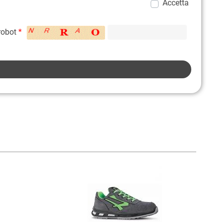
Accetta
 robot
*