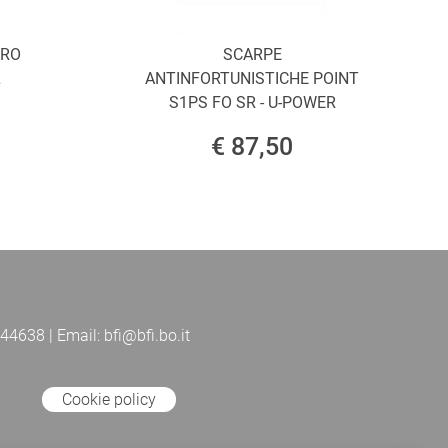
ORO
SCARPE
L
ANTINFORTUNISTICHE POINT
S1PS FO SR - U-POWER
€ 87,50
44638 | Email: bfi@bfi.bo.it
Cookie policy