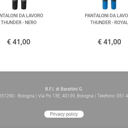
NTALONI DA LAVORO
PANTALONI DA LAV
THUNDER - NERO
THUNDER - ROYA
€ 41,00
€ 41,00
B.F.I. di Barattini G.
 351290 - Bologna | Via Po 13E, 40139, Bologna | Telefono: 051 4
Privacy policy