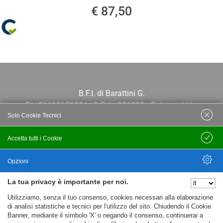
€ 87,50
B.F.I. di Barattini G.
P.I.: 01613171204 | R.E.A.: 351290 - Bologna | Via
Solo Cookie Tecnici
Po 13E, 40139, Bologna | Telefono: 051
444638 | Email: bfi@bfi.bo.it
Accetta tutti i Cookie
Salva
Termini e Condizioni
Opzioni
La tua privacy è importante per noi.
Privacy policy
Nascondi Opzioni
Utilizziamo, senza il tuo consenso, cookies necessari alla elaborazione
Cookie policy
di analisi statistiche e tecnici per l'utilizzo del sito. Chiudendo il Cookie
Banner, mediante il simbolo 'X' o negando il consenso, continuerai a