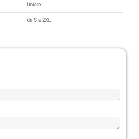
Unisex
da S a 2XL