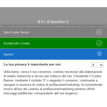
B.F.I. di Barattini G.
P.I.: 01613171204 | R.E.A.: 351290 - Bologna | Via
Solo Cookie Tecnici
Po 13E, 40139, Bologna | Telefono: 051
444638 | Email: bfi@bfi.bo.it
Accetta tutti i Cookie
Salva
Termini e Condizioni
Opzioni
La tua privacy è importante per noi.
Privacy policy
Nascondi Opzioni
Utilizziamo, senza il tuo consenso, cookies necessari alla elaborazione
Cookie policy
di analisi statistiche e tecnici per l'utilizzo del sito. Chiudendo il Cookie
Banner, mediante il simbolo 'X' o negando il consenso, continuerai a
navigare in assenza di cookie di profilazione/marketing. Acconsentendo
invece all'uso dei cookies di profilazione/marketing potremo offrirti
messaggi pubblicitari corrispondenti alle tue esigenze.