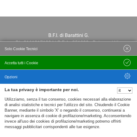
B.F.I. di Barattini G.
P.I.: 01613171204 | R.E.A.: 351290 - Bologna | Via
Solo Cookie Tecnici
Po 13E, 40139, Bologna | Telefono: 051
444638 | Email: bfi@bfi.bo.it
Accetta tutti i Cookie
Salva
Termini e Condizioni
Opzioni
La tua privacy è importante per noi.
Privacy policy
Nascondi Opzioni
Utilizziamo, senza il tuo consenso, cookies necessari alla elaborazione
Cookie policy
di analisi statistiche e tecnici per l'utilizzo del sito. Chiudendo il Cookie
Banner, mediante il simbolo 'X' o negando il consenso, continuerai a
navigare in assenza di cookie di profilazione/marketing. Acconsentendo
invece all'uso dei cookies di profilazione/marketing potremo offrirti
messaggi pubblicitari corrispondenti alle tue esigenze.