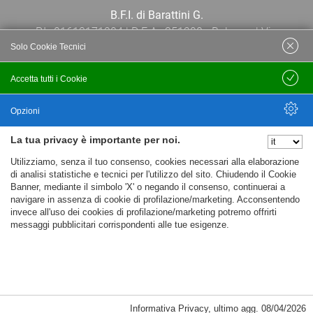
B.F.I. di Barattini G.
P.I.: 01613171204 | R.E.A.: 351290 - Bologna | Via
Solo Cookie Tecnici
Po 13E, 40139, Bologna | Telefono: 051
444638 | Email: bfi@bfi.bo.it
Accetta tutti i Cookie
Salva
Termini e Condizioni
Opzioni
La tua privacy è importante per noi.
Privacy policy
Nascondi Opzioni
Utilizziamo, senza il tuo consenso, cookies necessari alla elaborazione
Cookie policy
di analisi statistiche e tecnici per l'utilizzo del sito. Chiudendo il Cookie
Banner, mediante il simbolo 'X' o negando il consenso, continuerai a
navigare in assenza di cookie di profilazione/marketing. Acconsentendo
invece all'uso dei cookies di profilazione/marketing potremo offrirti
messaggi pubblicitari corrispondenti alle tue esigenze.
Informativa Privacy
,
ultimo agg.
08/04/2026
Cookie Necessari, Tecnici di Sessione