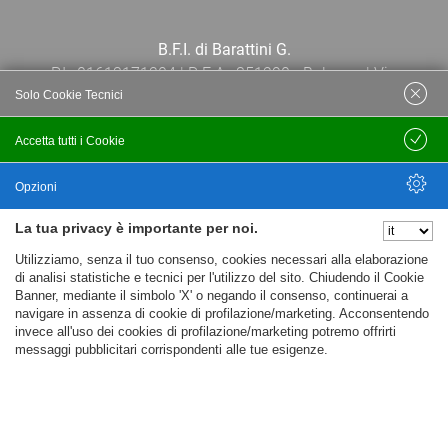
B.F.I. di Barattini G.
P.I.: 01613171204 | R.E.A.: 351290 - Bologna | Via
Solo Cookie Tecnici
Po 13E, 40139, Bologna | Telefono: 051
444638 | Email: bfi@bfi.bo.it
Accetta tutti i Cookie
Salva
Termini e Condizioni
Opzioni
La tua privacy è importante per noi.
Privacy policy
Nascondi Opzioni
Utilizziamo, senza il tuo consenso, cookies necessari alla elaborazione
Cookie policy
di analisi statistiche e tecnici per l'utilizzo del sito. Chiudendo il Cookie
Banner, mediante il simbolo 'X' o negando il consenso, continuerai a
navigare in assenza di cookie di profilazione/marketing. Acconsentendo
invece all'uso dei cookies di profilazione/marketing potremo offrirti
messaggi pubblicitari corrispondenti alle tue esigenze.