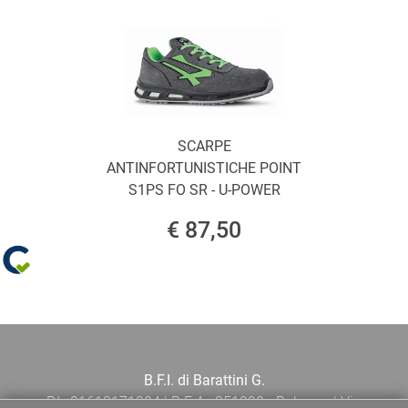
SCARPE
ANTINFORTUNISTICHE POINT
S1PS FO SR - U-POWER
€ 87,50
B.F.I. di Barattini G.
P.I.: 01613171204 | R.E.A.: 351290 - Bologna | Via