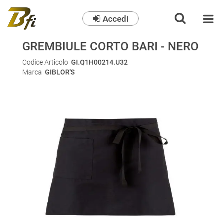
Accedi
O
GREMBIULE CORTO BARI - NERO
Codice Articolo
GI.Q1H00214.U32
Marca
GIBLOR'S