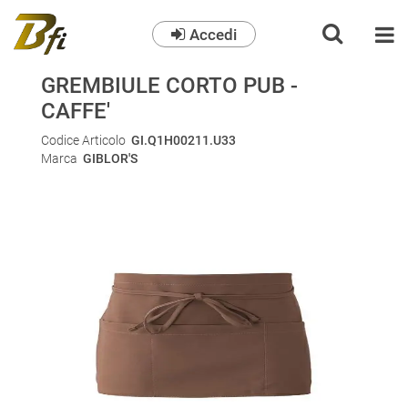
Accedi
O
GREMBIULE CORTO PUB -
CAFFE'
Codice Articolo
GI.Q1H00211.U33
Marca
GIBLOR'S