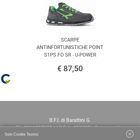
SCARPE
ANTINFORTUNISTICHE POINT
S1PS FO SR - U-POWER
€ 87,50
B.F.I. di Barattini G.
P.I.: 01613171204 | R.E.A.: 351290 - Bologna | Via
Solo Cookie Tecnici
Po 13E, 40139, Bologna | Telefono: 051