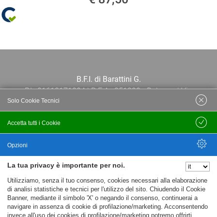
B.F.I. di Barattini G.
P.I.: 01613171204 | R.E.A.: 351290 - Bologna | Via
Solo Cookie Tecnici
Po 13E, 40139, Bologna | Telefono: 051
444638 | Email: bfi@bfi.bo.it
Accetta tutti i Cookie
Salva
Termini e Condizioni
Opzioni
La tua privacy è importante per noi.
Privacy policy
Nascondi Opzioni
Utilizziamo, senza il tuo consenso, cookies necessari alla elaborazione
Cookie policy
di analisi statistiche e tecnici per l'utilizzo del sito. Chiudendo il Cookie
Banner, mediante il simbolo 'X' o negando il consenso, continuerai a
navigare in assenza di cookie di profilazione/marketing. Acconsentendo
invece all'uso dei cookies di profilazione/marketing potremo offrirti