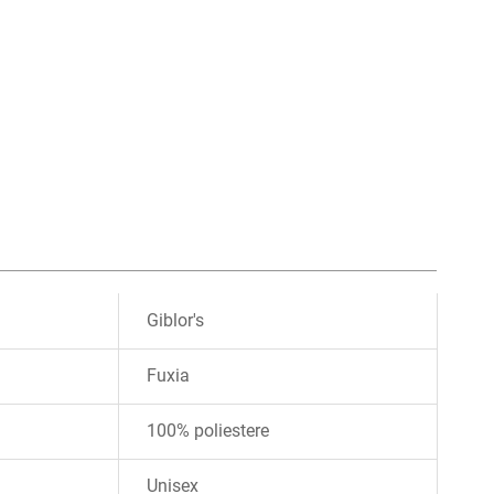
Giblor's
Fuxia
100% poliestere
Unisex