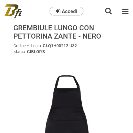
Accedi
O
GREMBIULE LUNGO CON
PETTORINA ZANTE - NERO
Codice Articolo
GI.Q1H00212.U32
Marca
GIBLOR'S