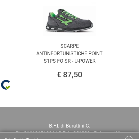
SCARPE
ANTINFORTUNISTICHE POINT
S1PS FO SR - U-POWER
€ 87,50
B.F.I. di Barattini G.
P.I.: 01613171204 | R.E.A.: 351290 - Bologna | Via