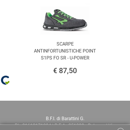
SCARPE
ANTINFORTUNISTICHE POINT
S1PS FO SR - U-POWER
€ 87,50
B.F.I. di Barattini G.
P.I.: 01613171204 | R.E.A.: 351290 - Bologna | Via