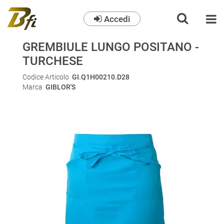
Accedi
O
GREMBIULE LUNGO POSITANO -
TURCHESE
Codice Articolo
GI.Q1H00210.D28
Marca
GIBLOR'S