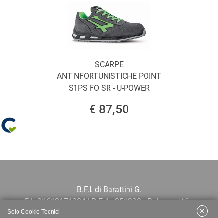
SCARPE
ANTINFORTUNISTICHE POINT
S1PS FO SR - U-POWER
€ 87,50
B.F.I. di Barattini G.
P.I.: 01613171204 | R.E.A.: 351290 - Bologna | Via
Solo Cookie Tecnici
Po 13E, 40139, Bologna | Telefono: 051