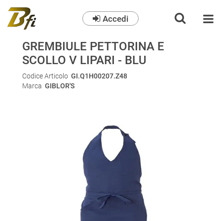
Accedi
O
GREMBIULE PETTORINA E
SCOLLO V LIPARI - BLU
Codice Articolo
GI.Q1H00207.Z48
Marca
GIBLOR'S