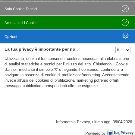
P.I.: 01613171204 | R.E.A.: 351290 - Bologna | Via
Solo Cookie Tecnici
Po 13E, 40139, Bologna | Telefono: 051
444638 | Email: bfi@bfi.bo.it
Accetta tutti i Cookie
Salva
Termini e Condizioni
Opzioni
La tua privacy è importante per noi.
Privacy policy
Nascondi Opzioni
Utilizziamo, senza il tuo consenso, cookies necessari alla elaborazione
Cookie policy
di analisi statistiche e tecnici per l'utilizzo del sito. Chiudendo il Cookie
Banner, mediante il simbolo 'X' o negando il consenso, continuerai a
navigare in assenza di cookie di profilazione/marketing. Acconsentendo
invece all'uso dei cookies di profilazione/marketing potremo offrirti
messaggi pubblicitari corrispondenti alle tue esigenze.
Informativa Privacy
,
ultimo agg.
08/04/2026
Cookie Necessari, Tecnici di Sessione
Powered by
Passepartout
Powered by
Cookie analitici di prima parte