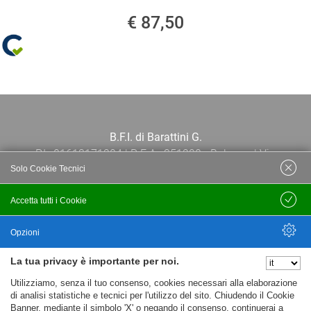
€ 87,50
B.F.I. di Barattini G.
P.I.: 01613171204 | R.E.A.: 351290 - Bologna | Via
Solo Cookie Tecnici
Po 13E, 40139, Bologna | Telefono: 051
444638 | Email: bfi@bfi.bo.it
Accetta tutti i Cookie
Salva
Termini e Condizioni
Opzioni
La tua privacy è importante per noi.
Privacy policy
Nascondi Opzioni
Utilizziamo, senza il tuo consenso, cookies necessari alla elaborazione
Cookie policy
di analisi statistiche e tecnici per l'utilizzo del sito. Chiudendo il Cookie
Banner, mediante il simbolo 'X' o negando il consenso, continuerai a