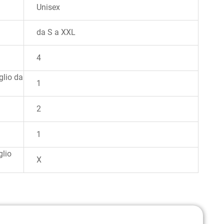
Unisex
da S a XXL
4
aglio da
1
2
1
glio
X