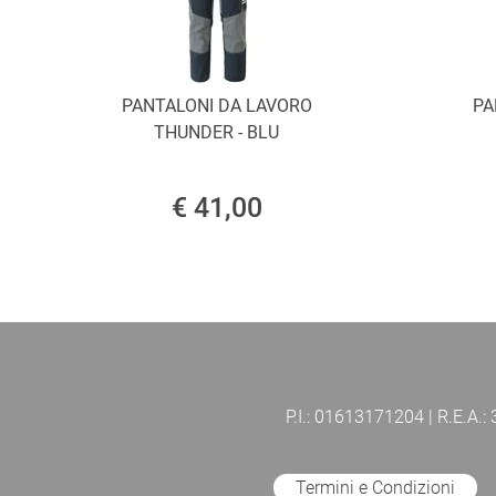
PANTALONI DA LAVORO
PA
THUNDER - BLU
€ 41,00
P.I.: 01613171204 | R.E.A.:
Termini e Condizioni