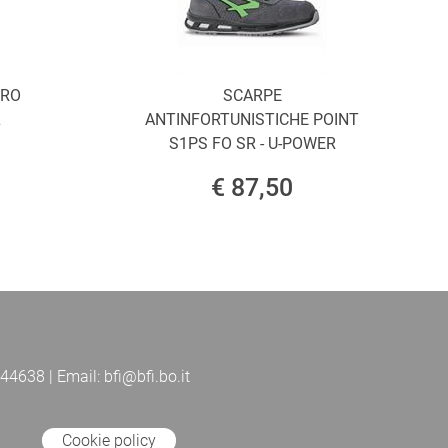
ORO
SCARPE
L
ANTINFORTUNISTICHE POINT
S1PS FO SR - U-POWER
€ 87,50
44638 | Email: bfi@bfi.bo.it
Cookie policy