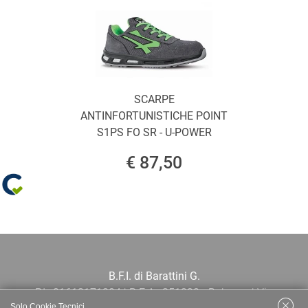
SCARPE
ANTINFORTUNISTICHE POINT
S1PS FO SR - U-POWER
€ 87,50
B.F.I. di Barattini G.
P.I.: 01613171204 | R.E.A.: 351290 - Bologna | Via
Solo Cookie Tecnici