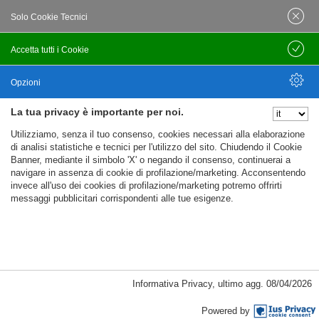
P.I.: 01613171204 | R.E.A.: 351290 - Bologna | Via
Solo Cookie Tecnici
Po 13E, 40139, Bologna | Telefono: 051
444638 | Email: bfi@bfi.bo.it
Accetta tutti i Cookie
Salva
Termini e Condizioni
Opzioni
La tua privacy è importante per noi.
Privacy policy
Nascondi Opzioni
Utilizziamo, senza il tuo consenso, cookies necessari alla elaborazione
Cookie policy
di analisi statistiche e tecnici per l'utilizzo del sito. Chiudendo il Cookie
Banner, mediante il simbolo 'X' o negando il consenso, continuerai a
navigare in assenza di cookie di profilazione/marketing. Acconsentendo
invece all'uso dei cookies di profilazione/marketing potremo offrirti
messaggi pubblicitari corrispondenti alle tue esigenze.
Informativa Privacy
,
ultimo agg.
08/04/2026
Cookie Necessari, Tecnici di Sessione
Powered by
Passepartout
Powered by
Cookie analitici di prima parte