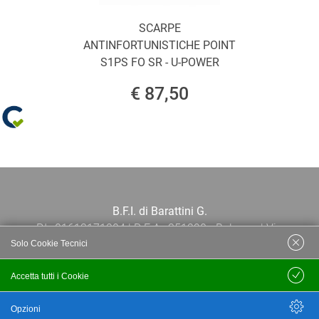
SCARPE
ANTINFORTUNISTICHE POINT
S1PS FO SR - U-POWER
€ 87,50
B.F.I. di Barattini G.
P.I.: 01613171204 | R.E.A.: 351290 - Bologna | Via
Solo Cookie Tecnici
Po 13E, 40139, Bologna | Telefono: 051
444638 | Email: bfi@bfi.bo.it
Accetta tutti i Cookie
Salva
Termini e Condizioni
Opzioni