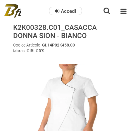
Accedi
O
K2K00328.C01_CASACCA
DONNA SION - BIANCO
Codice Articolo
GI.14P02K458.00
Marca
GIBLOR'S