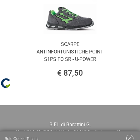
SCARPE
ANTINFORTUNISTICHE POINT
S1PS FO SR - U-POWER
€ 87,50
B.F.I. di Barattini G.
P.I.: 01613171204 | R.E.A.: 351290 - Bologna | Via
Solo Cookie Tecnici
Po 13E, 40139, Bologna | Telefono: 051