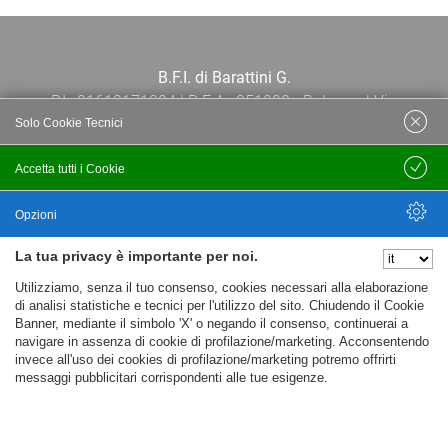
B.F.I. di Barattini G.
P.I.: 01613171204 | R.E.A.: 351290 - Bologna | Via
Solo Cookie Tecnici
Po 13E, 40139, Bologna | Telefono: 051
444638 | Email: bfi@bfi.bo.it
Accetta tutti i Cookie
Salva
Termini e Condizioni
Opzioni
La tua privacy è importante per noi.
Privacy policy
Nascondi Opzioni
Utilizziamo, senza il tuo consenso, cookies necessari alla elaborazione
Cookie policy
di analisi statistiche e tecnici per l'utilizzo del sito. Chiudendo il Cookie
Banner, mediante il simbolo 'X' o negando il consenso, continuerai a
navigare in assenza di cookie di profilazione/marketing. Acconsentendo
invece all'uso dei cookies di profilazione/marketing potremo offrirti
messaggi pubblicitari corrispondenti alle tue esigenze.