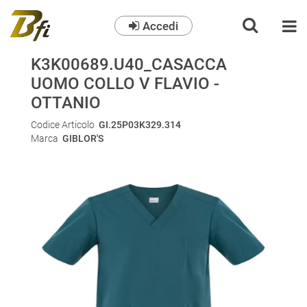
Accedi
O
K3K00689.U40_CASACCA
UOMO COLLO V FLAVIO -
OTTANIO
Codice Articolo
GI.25P03K329.314
Marca
GIBLOR'S