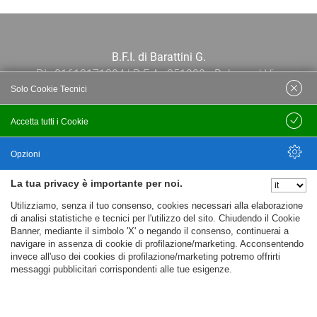
B.F.I. di Barattini G.
P.I.: 01613171204 | R.E.A.: 351290 - Bologna | Via
Solo Cookie Tecnici
Po 13E, 40139, Bologna | Telefono: 051
444638 | Email: bfi@bfi.bo.it
Accetta tutti i Cookie
Salva
Termini e Condizioni
Opzioni
La tua privacy è importante per noi.
Privacy policy
Nascondi Opzioni
Utilizziamo, senza il tuo consenso, cookies necessari alla elaborazione
Cookie policy
di analisi statistiche e tecnici per l'utilizzo del sito. Chiudendo il Cookie
Banner, mediante il simbolo 'X' o negando il consenso, continuerai a
navigare in assenza di cookie di profilazione/marketing. Acconsentendo
invece all'uso dei cookies di profilazione/marketing potremo offrirti
messaggi pubblicitari corrispondenti alle tue esigenze.