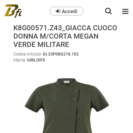
Accedi
O
K8G00571.Z43_GIACCA CUOCO
DONNA M/CORTA MEGAN
VERDE MILITARE
Codice Articolo
GI.23P08G218.102
Marca
GIBLOR'S