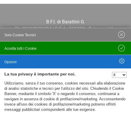
B.F.I. di Barattini G.
P.I.: 01613171204 | R.E.A.: 351290 - Bologna | Via
Solo Cookie Tecnici
Po 13E, 40139, Bologna | Telefono: 051
444638 | Email: bfi@bfi.bo.it
Accetta tutti i Cookie
Salva
Termini e Condizioni
Opzioni
La tua privacy è importante per noi.
Privacy policy
Nascondi Opzioni
Utilizziamo, senza il tuo consenso, cookies necessari alla elaborazione
Cookie policy
di analisi statistiche e tecnici per l'utilizzo del sito. Chiudendo il Cookie
Banner, mediante il simbolo 'X' o negando il consenso, continuerai a
navigare in assenza di cookie di profilazione/marketing. Acconsentendo
invece all'uso dei cookies di profilazione/marketing potremo offrirti
messaggi pubblicitari corrispondenti alle tue esigenze.