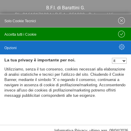
B.F.I. di Barattini G.
P.I.: 01613171204 | R.E.A.: 351290 - Bologna | Via
Solo Cookie Tecnici
Po 13E, 40139, Bologna | Telefono: 051
444638 | Email: bfi@bfi.bo.it
Accetta tutti i Cookie
Salva
Termini e Condizioni
Opzioni
La tua privacy è importante per noi.
Privacy policy
Nascondi Opzioni
Utilizziamo, senza il tuo consenso, cookies necessari alla elaborazione
Cookie policy
di analisi statistiche e tecnici per l'utilizzo del sito. Chiudendo il Cookie
Banner, mediante il simbolo 'X' o negando il consenso, continuerai a
navigare in assenza di cookie di profilazione/marketing. Acconsentendo
invece all'uso dei cookies di profilazione/marketing potremo offrirti
messaggi pubblicitari corrispondenti alle tue esigenze.
Informativa Privacy
,
ultimo agg.
08/04/2026
Cookie Necessari, Tecnici di Sessione