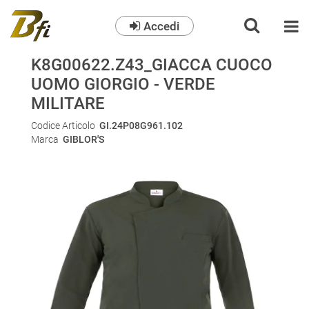
Accedi
O
K8G00622.Z43_GIACCA CUOCO
UOMO GIORGIO - VERDE
MILITARE
Codice Articolo
GI.24P08G961.102
Marca
GIBLOR'S