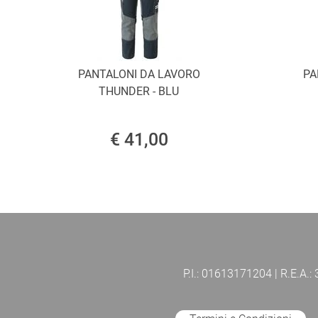
PANTALONI DA LAVORO
PA
THUNDER - BLU
€ 41,00
P.I.: 01613171204 | R.E.A.: