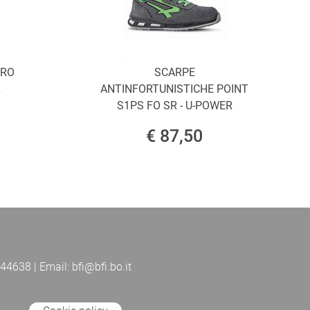
ORO
SCARPE
L
ANTINFORTUNISTICHE POINT
S1PS FO SR - U-POWER
€ 87,50
44638 | Email: bfi@bfi.bo.it