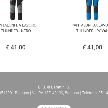
NTALONI DA LAVORO
PANTALONI DA LAV
THUNDER - NERO
THUNDER - ROYA
€ 41,00
€ 41,00
B.F.I. di Barattini G.
 351290 - Bologna | Via Po 13E, 40139, Bologna | Telefono: 051 4