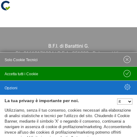
B.F.I. di Barattini G.
P.I.: 01613171204 | R.E.A.: 351290 - Bologna | Via
Solo Cookie Tecnici
Po 13E, 40139, Bologna | Telefono: 051
444638 | Email: bfi@bfi.bo.it
Accetta tutti i Cookie
Salva
Termini e Condizioni
Opzioni
La tua privacy è importante per noi.
Privacy policy
Nascondi Opzioni
Utilizziamo, senza il tuo consenso, cookies necessari alla elaborazione
Cookie policy
di analisi statistiche e tecnici per l'utilizzo del sito. Chiudendo il Cookie
Banner, mediante il simbolo 'X' o negando il consenso, continuerai a
navigare in assenza di cookie di profilazione/marketing. Acconsentendo
invece all'uso dei cookies di profilazione/marketing potremo offrirti