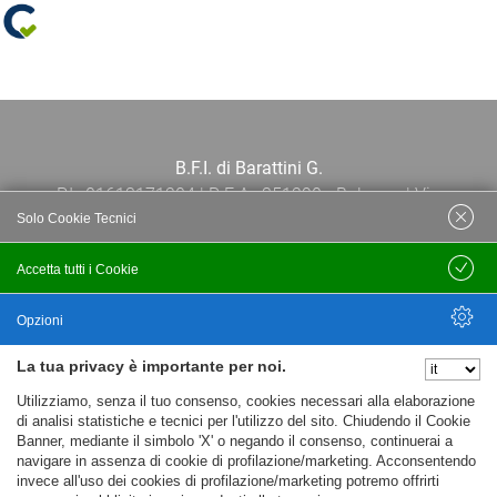
B.F.I. di Barattini G.
P.I.: 01613171204 | R.E.A.: 351290 - Bologna | Via
Solo Cookie Tecnici
Po 13E, 40139, Bologna | Telefono: 051
444638 | Email: bfi@bfi.bo.it
Accetta tutti i Cookie
Salva
Termini e Condizioni
Opzioni
La tua privacy è importante per noi.
Privacy policy
Nascondi Opzioni
Utilizziamo, senza il tuo consenso, cookies necessari alla elaborazione
Cookie policy
di analisi statistiche e tecnici per l'utilizzo del sito. Chiudendo il Cookie
Banner, mediante il simbolo 'X' o negando il consenso, continuerai a
navigare in assenza di cookie di profilazione/marketing. Acconsentendo
invece all'uso dei cookies di profilazione/marketing potremo offrirti