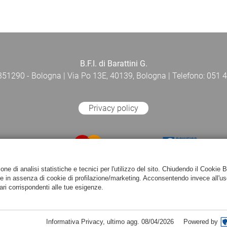
B.F.I. di Barattini G.
 351290 - Bologna | Via Po 13E, 40139, Bologna | Telefono: 051 4
Privacy policy
e di analisi statistiche e tecnici per l'utilizzo del sito. Chiudendo il Cookie 
re in assenza di cookie di profilazione/marketing. Acconsentendo invece all'us
ari corrispondenti alle tue esigenze.
Informativa Privacy
,
ultimo agg.
08/04/2026
Powered by
Powered by
Passepartout