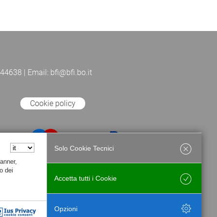
44638 | Email: bfi@bfi.bo.it
Cookie policy
Solo Cookie Tecnici
Banner,
o dei
Accetta tutti i Cookie
Salva
Opzioni