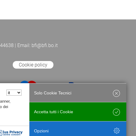
44638 | Email: bfi@bfi.bo.it
Cookie policy
Solo Cookie Tecnici
Banner,
o dei
Accetta tutti i Cookie
Salva
Opzioni