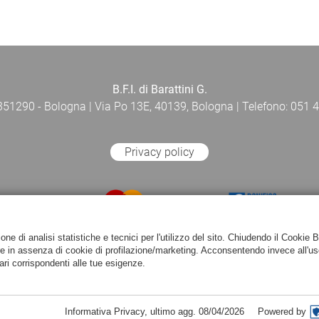
B.F.I. di Barattini G.
 351290 - Bologna | Via Po 13E, 40139, Bologna | Telefono: 051 4
Privacy policy
e di analisi statistiche e tecnici per l'utilizzo del sito. Chiudendo il Cookie 
re in assenza di cookie di profilazione/marketing. Acconsentendo invece all'us
ari corrispondenti alle tue esigenze.
Informativa Privacy
,
ultimo agg.
08/04/2026
Powered by
Powered by
Passepartout