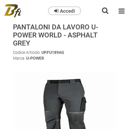
Accedi
O
PANTALONI DA LAVORO U-
POWER WORLD - ASPHALT
GREY
Codice Articolo
UP.FU189AG
Marca
U-POWER