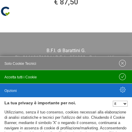
€ 87,50
B.F.I. di Barattini G.
P.I.: 01613171204 | R.E.A.: 351290 - Bologna | Via
Solo Cookie Tecnici
Po 13E, 40139, Bologna | Telefono: 051
444638 | Email: bfi@bfi.bo.it
Accetta tutti i Cookie
Salva
Termini e Condizioni
Opzioni
La tua privacy è importante per noi.
Privacy policy
Nascondi Opzioni
Utilizziamo, senza il tuo consenso, cookies necessari alla elaborazione
Cookie policy
di analisi statistiche e tecnici per l'utilizzo del sito. Chiudendo il Cookie
Banner, mediante il simbolo 'X' o negando il consenso, continuerai a
navigare in assenza di cookie di profilazione/marketing. Acconsentendo