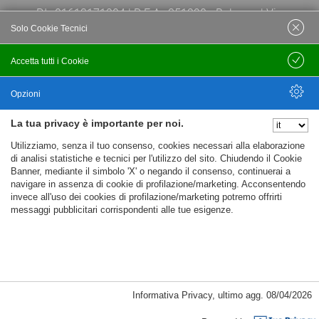
P.I.: 01613171204 | R.E.A.: 351290 - Bologna | Via
Solo Cookie Tecnici
Po 13E, 40139, Bologna | Telefono: 051
444638 | Email: bfi@bfi.bo.it
Accetta tutti i Cookie
Salva
Termini e Condizioni
Opzioni
La tua privacy è importante per noi.
Privacy policy
Nascondi Opzioni
Utilizziamo, senza il tuo consenso, cookies necessari alla elaborazione
Cookie policy
di analisi statistiche e tecnici per l'utilizzo del sito. Chiudendo il Cookie
Banner, mediante il simbolo 'X' o negando il consenso, continuerai a
navigare in assenza di cookie di profilazione/marketing. Acconsentendo
invece all'uso dei cookies di profilazione/marketing potremo offrirti
messaggi pubblicitari corrispondenti alle tue esigenze.
Informativa Privacy
,
ultimo agg.
08/04/2026
Cookie Necessari, Tecnici di Sessione
Powered by
Passepartout