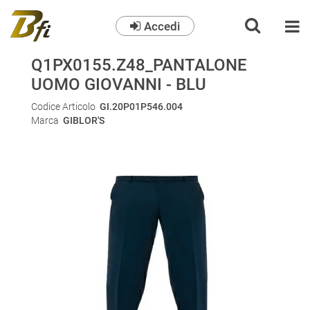
Accedi
O
Q1PX0155.Z48_PANTALONE
UOMO GIOVANNI - BLU
Codice Articolo
GI.20P01P546.004
Marca
GIBLOR'S