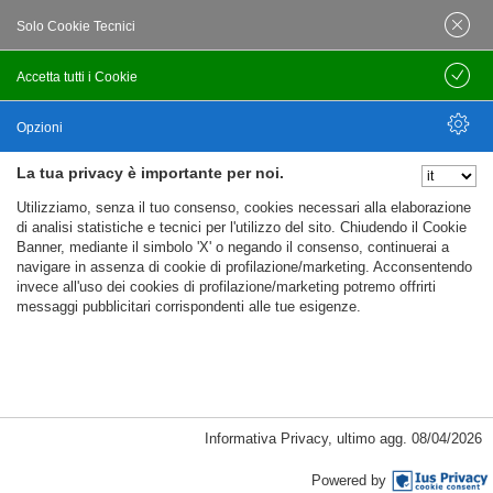
P.I.: 01613171204 | R.E.A.: 351290 - Bologna | Via
Solo Cookie Tecnici
Po 13E, 40139, Bologna | Telefono: 051
444638 | Email: bfi@bfi.bo.it
Accetta tutti i Cookie
Salva
Termini e Condizioni
Opzioni
La tua privacy è importante per noi.
Privacy policy
Nascondi Opzioni
Utilizziamo, senza il tuo consenso, cookies necessari alla elaborazione
Cookie policy
di analisi statistiche e tecnici per l'utilizzo del sito. Chiudendo il Cookie
Banner, mediante il simbolo 'X' o negando il consenso, continuerai a
navigare in assenza di cookie di profilazione/marketing. Acconsentendo
invece all'uso dei cookies di profilazione/marketing potremo offrirti
messaggi pubblicitari corrispondenti alle tue esigenze.
Informativa Privacy
,
ultimo agg.
08/04/2026
Cookie Necessari, Tecnici di Sessione
Powered by
Passepartout
Powered by
Cookie analitici di prima parte