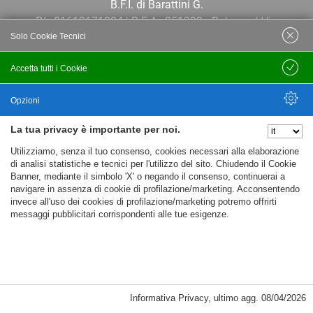
B.F.I. di Barattini G.
P.I.: 01613171204 | R.E.A.: 351290 - Bologna | Via
Solo Cookie Tecnici
Po 13E, 40139, Bologna | Telefono: 051
444638 | Email: bfi@bfi.bo.it
Accetta tutti i Cookie
Salva
Termini e Condizioni
Opzioni
La tua privacy è importante per noi.
Privacy policy
Nascondi Opzioni
Utilizziamo, senza il tuo consenso, cookies necessari alla elaborazione
Cookie policy
di analisi statistiche e tecnici per l'utilizzo del sito. Chiudendo il Cookie
Banner, mediante il simbolo 'X' o negando il consenso, continuerai a
navigare in assenza di cookie di profilazione/marketing. Acconsentendo
invece all'uso dei cookies di profilazione/marketing potremo offrirti
messaggi pubblicitari corrispondenti alle tue esigenze.
Informativa Privacy
,
ultimo agg.
08/04/2026
Cookie Necessari, Tecnici di Sessione