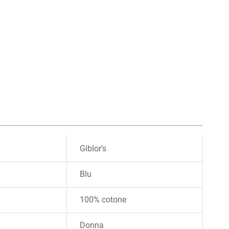
Giblor's
Blu
100% cotone
Donna