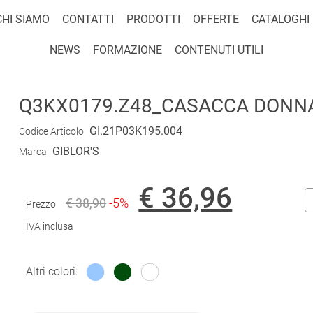
CHI SIAMO
CONTATTI
PRODOTTI
OFFERTE
CATALOGHI
NEWS
FORMAZIONE
CONTENUTI UTILI
Q3KX0179.Z48_CASACCA DONNA 
GI.21P03K195.004
Codice Articolo
GIBLOR'S
Marca
€ 36,96
€ 38,90
-5%
Prezzo
IVA inclusa
Altri colori: