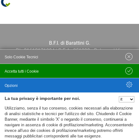
B.F.I. di Barattini G.
P.I.: 01613171204 | R.E.A.: 351290 - Bologna | Via
Solo Cookie Tecnici
Po 13E, 40139, Bologna | Telefono: 051
444638 | Email: bfi@bfi.bo.it
Accetta tutti i Cookie
Salva
Termini e Condizioni
Opzioni
La tua privacy è importante per noi.
Privacy policy
Nascondi Opzioni
Utilizziamo, senza il tuo consenso, cookies necessari alla elaborazione
Cookie policy
di analisi statistiche e tecnici per l'utilizzo del sito. Chiudendo il Cookie
Banner, mediante il simbolo 'X' o negando il consenso, continuerai a
navigare in assenza di cookie di profilazione/marketing. Acconsentendo
invece all'uso dei cookies di profilazione/marketing potremo offrirti
messaggi pubblicitari corrispondenti alle tue esigenze.