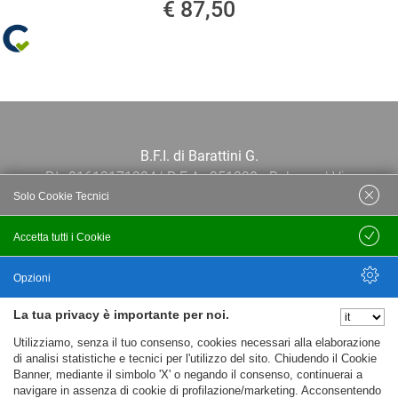
€ 87,50
B.F.I. di Barattini G.
P.I.: 01613171204 | R.E.A.: 351290 - Bologna | Via
Solo Cookie Tecnici
Po 13E, 40139, Bologna | Telefono: 051
444638 | Email: bfi@bfi.bo.it
Accetta tutti i Cookie
Salva
Termini e Condizioni
Opzioni
La tua privacy è importante per noi.
Privacy policy
Nascondi Opzioni
Utilizziamo, senza il tuo consenso, cookies necessari alla elaborazione
Cookie policy
di analisi statistiche e tecnici per l'utilizzo del sito. Chiudendo il Cookie
Banner, mediante il simbolo 'X' o negando il consenso, continuerai a
navigare in assenza di cookie di profilazione/marketing. Acconsentendo