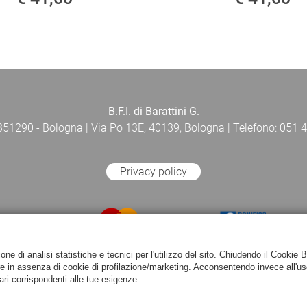
B.F.I. di Barattini G.
 351290 - Bologna | Via Po 13E, 40139, Bologna | Telefono: 051 4
Privacy policy
e di analisi statistiche e tecnici per l'utilizzo del sito. Chiudendo il Cookie 
re in assenza di cookie di profilazione/marketing. Acconsentendo invece all'us
ari corrispondenti alle tue esigenze.