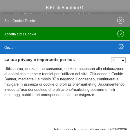
B.F.I. di Barattini G.
P.I.: 01613171204 | R.E.A.: 351290 - Bologna | Via
Solo Cookie Tecnici
Po 13E, 40139, Bologna | Telefono: 051
444638 | Email: bfi@bfi.bo.it
Accetta tutti i Cookie
Salva
Termini e Condizioni
Opzioni
La tua privacy è importante per noi.
Privacy policy
Nascondi Opzioni
Utilizziamo, senza il tuo consenso, cookies necessari alla elaborazione
Cookie policy
di analisi statistiche e tecnici per l'utilizzo del sito. Chiudendo il Cookie
Banner, mediante il simbolo 'X' o negando il consenso, continuerai a
navigare in assenza di cookie di profilazione/marketing. Acconsentendo
invece all'uso dei cookies di profilazione/marketing potremo offrirti
messaggi pubblicitari corrispondenti alle tue esigenze.
Informativa Privacy
,
ultimo agg.
08/04/2026
Cookie Necessari, Tecnici di Sessione