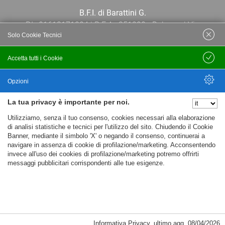
B.F.I. di Barattini G.
P.I.: 01613171204 | R.E.A.: 351290 - Bologna | Via
Solo Cookie Tecnici
Po 13E, 40139, Bologna | Telefono: 051
444638 | Email: bfi@bfi.bo.it
Accetta tutti i Cookie
Salva
Termini e Condizioni
Opzioni
La tua privacy è importante per noi.
Privacy policy
Nascondi Opzioni
Utilizziamo, senza il tuo consenso, cookies necessari alla elaborazione
Cookie policy
di analisi statistiche e tecnici per l'utilizzo del sito. Chiudendo il Cookie
Banner, mediante il simbolo 'X' o negando il consenso, continuerai a
navigare in assenza di cookie di profilazione/marketing. Acconsentendo
invece all'uso dei cookies di profilazione/marketing potremo offrirti
messaggi pubblicitari corrispondenti alle tue esigenze.
Informativa Privacy
,
ultimo agg.
08/04/2026
Cookie Necessari, Tecnici di Sessione