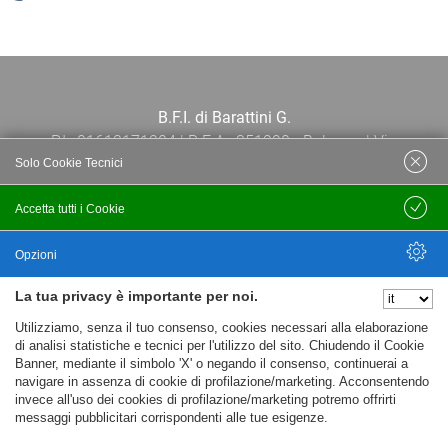
B.F.I. di Barattini G.
P.I.: 01613171204 | R.E.A.: 351290 - Bologna | Via
Solo Cookie Tecnici
Po 13E, 40139, Bologna | Telefono: 051
444638 | Email: bfi@bfi.bo.it
Accetta tutti i Cookie
Salva
Termini e Condizioni
Opzioni
La tua privacy è importante per noi.
Privacy policy
Nascondi Opzioni
Utilizziamo, senza il tuo consenso, cookies necessari alla elaborazione
Cookie policy
di analisi statistiche e tecnici per l'utilizzo del sito. Chiudendo il Cookie
Banner, mediante il simbolo 'X' o negando il consenso, continuerai a
navigare in assenza di cookie di profilazione/marketing. Acconsentendo
invece all'uso dei cookies di profilazione/marketing potremo offrirti
messaggi pubblicitari corrispondenti alle tue esigenze.